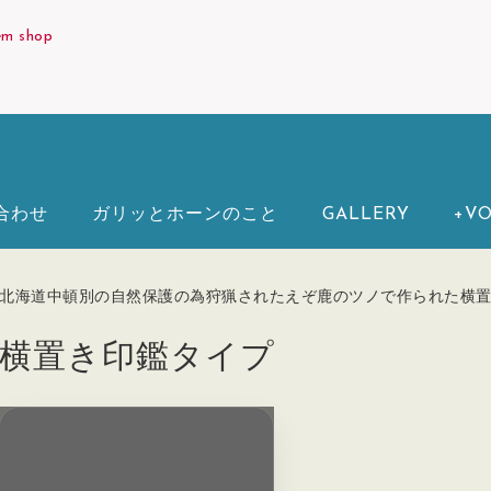
em shop
合わせ
ガリッとホーンのこと
GALLERY
+VO
北海道中頓別の自然保護の為狩猟されたえぞ鹿のツノで作られた横
横置き印鑑タイプ