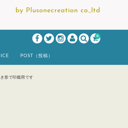
by Plusonecreation co.,ltd
0
ICE
POST（投稿）
置き形で印鑑用です